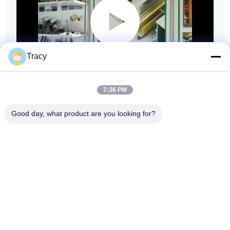
Tracy
7:36 PM
Good day, what product are you looking for?
Προηγούμενο: Η 133rd έκθεση καντονίου
Επόμενο.: Εφαρμογές προφίλ αλουμινίου
Σπίτι
Προϊόντα
Βίντεο
Σχετικά με εμάς