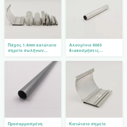
Πάχος 1.4mm κατώτατο
Αλουμίνιο 6063
σημείο σωλήνων
διακοσμήσεις
ανοίξεων ραγών
σχεδιαγραμμάτων
σχεδιαγραμμάτων
διαδρομής κουρτινών
διαδρομής κουρτινών
T5 για τη ράβδο
2.0mm
κουρτινών
Προσαρμοσμένη
Κατώτατο σημείο