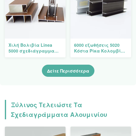
Χιλή Βολιβία Linea
6000 εξωθήσεις 5020
5000 σχεδιάγραμμα
Κόστα Ρίκα Κολομβία
6063 T5 παραθύρων
καναλιών αργιλίου
ολίσθησης αλουμινίου
σειράς T8
Δείτε Περισσότερα
Ξύλινος Τελειώστε Τα
Σχεδιαγράμματα Αλουμινίου