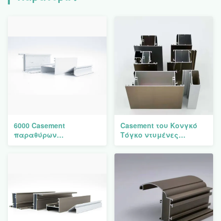
6000 Casement
Casement του Κονγκό
παραθύρων
Τόγκο ντυμένες
σχεδιαγραμμάτων
εξωθήσεις αργιλίου
ορθογώνιας σειρές
σχεδιαγραμμάτων
εξώθησης αλουμινίου
παραθύρων σκόνη