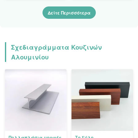
εξωθημένο αργίλιο
σχεδιαγράμματος
αλουμινίου T5
Δείτε Περισσότερα
Σχεδιαγράμματα Κουζινών
Αλουμινίου
Πολλαπλάσια μορφές
Το ξύλο