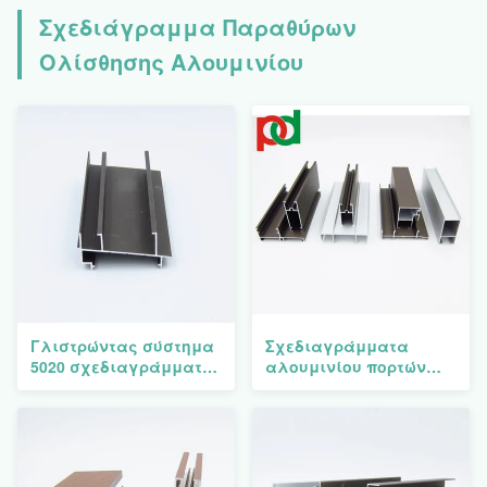
Σχεδιάγραμμα Παραθύρων
Ολίσθησης Αλουμινίου
Γλιστρώντας σύστημα
Σχεδιαγράμματα
5020 σχεδιαγράμματος
αλουμινίου πορτών
παραθύρων
παραθύρων για την
αλουμινίου της
Κολομβία που γλιστρά
Κολομβίας Κόστα Ρίκα
744