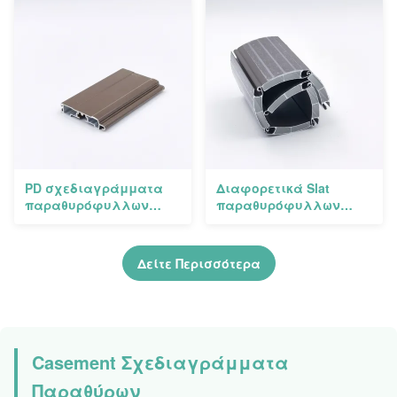
αλουμινίου για την
T5 για την πόρτα
πόρτα γκαράζ
παραθύρων
PD σχεδιαγράμματα
Διαφορετικά Slat
παραθυρόφυλλων
παραθυρόφυλλων
κυλίνδρων αλουμινίου
κυλίνδρων σχεδίων
αντικατάστασης για
σχεδιαγράμματα
τον τοίχο κουρτινών
εξώθησης αλουμινίου
Δείτε Περισσότερα
για την πόρτα γκαράζ
Casement Σχεδιαγράμματα
Παραθύρων