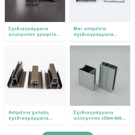
Σχεδιαγράμματα
Ματ ασημένια
αλουμινίου γραφείου
σχεδιαγράμματα
κουζινών της Λιβύης
αλουμινίου 20 σειρές
με ασημένιο στιλπνό
εξώθησης αργιλίου
Ασημένια χαλκός
Σχεδιαγράμματα
σχεδιαγράμματα
αλουμινίου cOem 6063
αλουμινίου της Χιλής
T5 για τα παράθυρα
Βολιβία 20 σειρές
και τις πόρτες