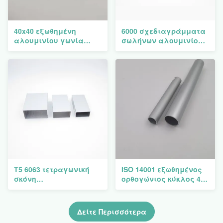
40x40 εξωθημένη
6000 σχεδιαγράμματα
αλουμινίου γωνία
σωλήνων αλουμινίου
αργιλίου σωλήνων
σειράς T5 για τη
σχεδιαγράμματα
Βολιβία Χιλή Περού
Κολομβία
T5 6063 τετραγωνική
ISO 14001 εξωθημένος
σκόνη
ορθογώνιος κύκλος 40
σχεδιαγραμμάτων
X 40 σχεδιαγραμμάτων
σωλήνων αλουμινίου
σωληνώσεων αργιλίου
τμημάτων που ντύνεται
Δείτε Περισσότερα