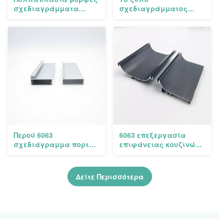
σχεδιαγράμματα
σχεδιαγράμματος
κουζινών αλουμινίου 6
κουζινών αργιλίου του
μέτρα μήκους
Ιράκ Αλγερία
τελειώνει τα
σχεδιαγράμματα
αλουμινίου
Περού 6063
6063 επεξεργασία
σχεδιάγραμμα πορτών
επιφάνειας κουζινών
κουζινών αλουμινίου
αλουμινίου Gola
T5 για τη βιομηχανία
σχεδιαγράμματα
ζαχαρωδών προϊόντων
Δείτε Περισσότερα