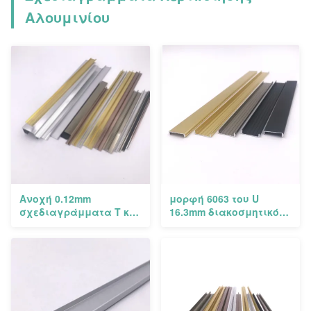
Αλουμινίου
Ανοχή 0.12mm
μορφή 6063 του U
σχεδιαγράμματα Τ και
16.3mm διακοσμητικό
U και Γ περιποίησης
τρόχισμα κεραμιδιών
αλουμινίου μορφής
σχεδιαγραμμάτων
περιποίησης
αλουμινίου T5