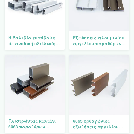
Η Βολιβία ευπόβαλε
Εξωθήσεις αλουμινίου
σε ανοδική οξείδωση
αργιλίου παραθύρων
την αντίσταση αέρα
T4 T5 T6
6063 T5 αλουμινίου
σχεδιάγραμμα
σχεδιαγραμμάτων
παραθύρων
Γλιστρώντας κανάλι
6063 ορθογώνιες
6063 παραθύρων
εξωθήσεις αργιλίου
αλουμινίου της Χιλής
παραθύρων