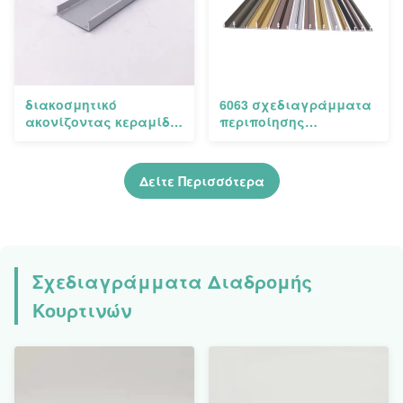
διακοσμητικό
6063 σχεδιαγράμματα
ακονίζοντας κεραμίδι
περιποίησης
σχεδιαγραμμάτων
αλουμινίου μορφής
περιποίησης
σειράς Τ για το
αλουμινίου μορφής
γραφείο και το
Δείτε Περισσότερα
του U 18mm
πάτωμα
Σχεδιαγράμματα Διαδρομής
Κουρτινών