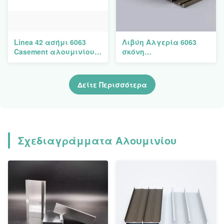
Linea 42 ασήμι 6063
Λιβύη Αλγερία 6063
Casement αλουμινίου
σκόνη
T6 σχεδιαγραμμάτων
σχεδιαγραμμάτων
παραθύρων που
εξώθησης αργιλίου
υποβάλλεται σε
που ντύνεται
Δείτε Περισσότερα
ανοδική οξείδωση
Σχεδιαγράμματα Αλουμινίου