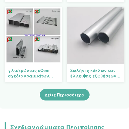
ντουλαπών για την
ντουλαπών ολίσθησης
κάθετη συρόμενη
RoHs MSDS για τη
πόρτα
ράγα διαδρομής
ντουλαπών
γλιστρώντας cOem
Σωλήνες κύκλων και
σχεδιαγραμμάτων
έλλειψης εξωθήσεων
πορτών ντουλαπών
ραγών αργιλίου
αλουμινίου 6m
κρεμαστρών
αντιδιαβρωτικός
ενδυμάτων ντουλαπών
Δείτε Περισσότερα
Σχεδιαγράμματα Περιποίησης