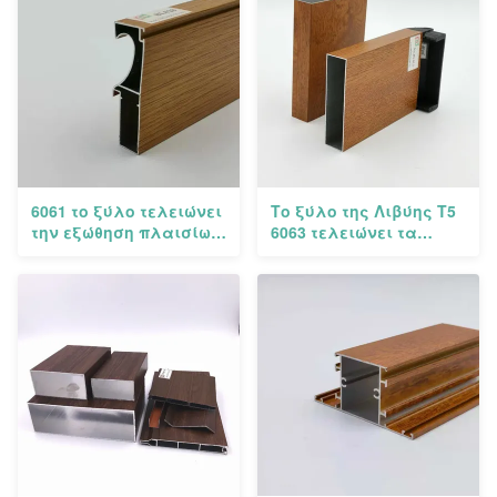
6061 το ξύλο τελειώνει
Το ξύλο της Λιβύης T5
την εξώθηση πλαισίων
6063 τελειώνει τα
πορτών
σχεδιαγράμματα
σχεδιαγραμμάτων
αλουμινίου για το
αλουμινίου για τη
γραφείο κουζινών
βίλα ξενοδοχείων