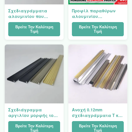
Σχεδιαγράμματα
Προφίλ παραθύρων
αλουμινίου που
αλουμινίου
γυαλίζουν το
Προσαρμοσμένο U
διακοσμητικό
Channel Γυαλιστερό
Βρείτε Την Καλύτερη
Βρείτε Την Καλύτερη
Τιμή
Τιμή
δημοφιλές ασημένιο
Ασημί Χρυσό Χρώμα
και χρυσό χρώμα
περιποίησης
κεραμιδιών
τροχίσματος
Σχεδιάγραμμα
Ανοχή 0.12mm
αργιλίου μορφής του
σχεδιαγράμματα Τ και
U για τη διακοσμητική
U και Γ περιποίησης
ακονίζοντας
αλουμινίου μορφής
Βρείτε Την Καλύτερη
Βρείτε Την Καλύτερη
Τιμή
Τιμή