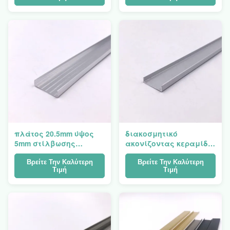
περιποίηση
κεραμιδιών
πλάτος 20.5mm ύψος
διακοσμητικό
5mm στίλβωσης
ακονίζοντας κεραμίδι
σχεδιαγράμματος
σχεδιαγραμμάτων
αργιλίου μορφής του
περιποίησης
Βρείτε Την Καλύτερη
Βρείτε Την Καλύτερη
Τιμή
Τιμή
U 20.5mm
αλουμινίου μορφής
του U 18mm