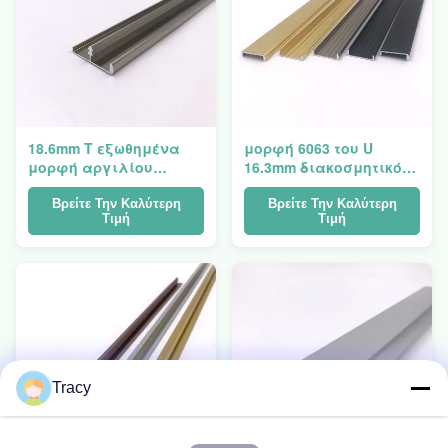
18.6mm Τ εξωθημένα
μορφή 6063 του U
μορφή αργιλίου
16.3mm διακοσμητικό
σχεδιαγράμματα
τρόχισμα κεραμιδιών
τροχίσματος
σχεδιαγραμμάτων
Βρείτε Την Καλύτερη
Βρείτε Την Καλύτερη
Τιμή
Τιμή
περιποίησης
περιποίησης
διακοσμητικά
αλουμινίου T5
Tracy