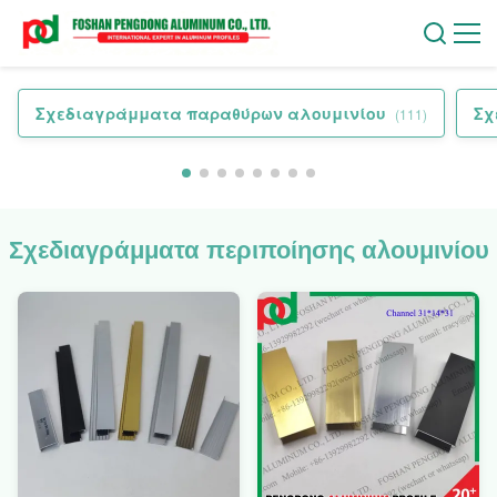
Σχεδιαγράμματα παραθύρων αλουμινίου
Σχ
(111)
Σχεδιαγράμματα περιποίησης αλουμινίου