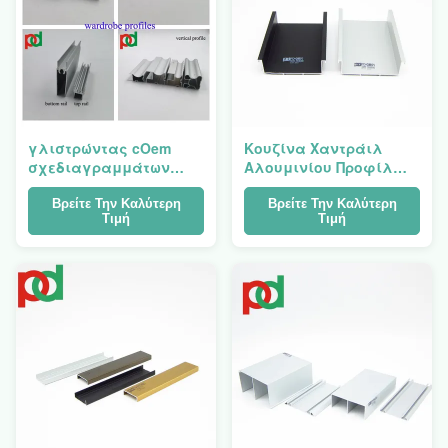
γλιστρώντας cOem
Κουζίνα Χαντράιλ
σχεδιαγραμμάτων
Αλουμινίου Προφίλ
πορτών ντουλαπών
Ζεστή πώληση στη
αλουμινίου 6m
Νότια Αμερική
Βρείτε Την Καλύτερη
Βρείτε Την Καλύτερη
Τιμή
Τιμή
αντιδιαβρωτικός