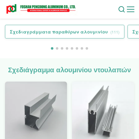
Σχεδιαγράμματα παραθύρων αλουμινίου
Σχ
(111)
Σχεδιάγραμμα αλουμινίου ντουλαπών