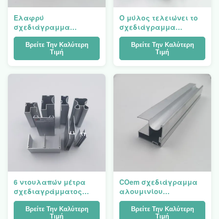
Ελαφρύ
Ο μύλος τελειώνει το
σχεδιάγραμμα
σχεδιάγραμμα
αλουμινίου
αλουμινίου
ντουλαπών για την
ντουλαπών T6 T7 T8
Βρείτε Την Καλύτερη
Βρείτε Την Καλύτερη
Τιμή
Τιμή
πόρτα ντουλαπιών
για τη συρόμενη πόρτα
τύπων ταλάντευσης
6 ντουλαπών μέτρα
COem σχεδιάγραμμα
σχεδιαγράμματος
αλουμινίου
αλουμινίου 6000
ντουλαπών για την
σειρές αντίστασης
κάθετη συρόμενη
Βρείτε Την Καλύτερη
Βρείτε Την Καλύτερη
Τιμή
Τιμή