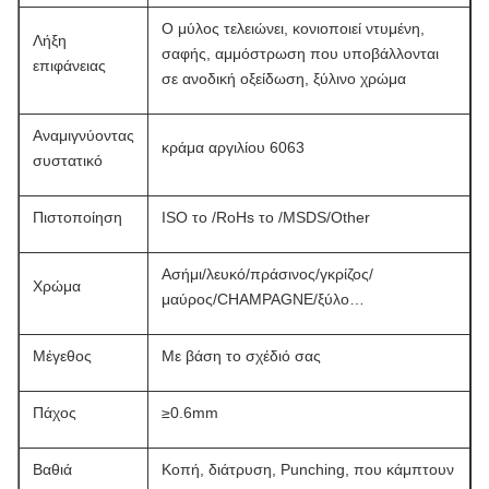
Ο μύλος τελειώνει, κονιοποιεί ντυμένη,
Λήξη
σαφής, αμμόστρωση που υποβάλλονται
επιφάνειας
σε ανοδική οξείδωση, ξύλινο χρώμα
Αναμιγνύοντας
κράμα αργιλίου 6063
συστατικό
Πιστοποίηση
ISO το /RoHs το /MSDS/Other
Ασήμι/λευκό/πράσινος/γκρίζος/
Χρώμα
μαύρος/CHAMPAGNE/ξύλο…
Μέγεθος
Με βάση το σχέδιό σας
Πάχος
≥0.6mm
Βαθιά
Κοπή, διάτρυση, Punching, που κάμπτουν