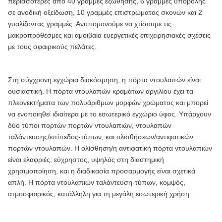
περισσότερες από 40 γραμμές εξώθησης, 6 γραμμές υποβολής
σε ανοδική οξείδωση, 10 γραμμές επιστρώματος σκονών και 2
γυαλίζοντας γραμμές. Ανυπομονούμε να χτίσουμε τις
μακροπρόθεσμες και αμοιβαία ευεργετικές επιχειρησιακές σχέσεις
με τους σφαιρικούς πελάτες.
Στη σύγχρονη εγχώρια διακόσμηση, η πόρτα ντουλαπών είναι
ουσιαστική. Η πόρτα ντουλαπών κραμάτων αργιλίου έχει τα
πλεονεκτήματα των πολυάριθμων μορφών χρώματος και μπορεί
να ενοποιηθεί ιδιαίτερα με το εσωτερικό εγχώριο ύφος. Υπάρχουν
δύο τύποι πορτών πορτών ντουλαπιών, ντουλαπών
ταλάντευσης/επίπεδος-τύπων, και ολισθήσεων/αντιφατικών
πορτών ντουλαπών. Η ολίσθηση/η αντιφατική πόρτα ντουλαπιών
είναι ελαφριές, εύχρηστος, υψηλός στη διαστημική
χρησιμοποίηση, και η διαδικασία προσαρμογής είναι σχετικά
απλή. Η πόρτα ντουλαπιών ταλάντευση-τύπων, κομψός,
ατμοσφαιρικός, κατάλληλη για τη μεγάλη εσωτερική χρήση.