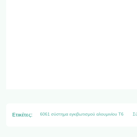
6061 σύστημα εγκιβωτισμού αλουμινίου T6
Σ
Ετικέτες: