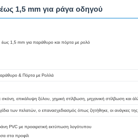
έως 1,5 mm για ράγα οδηγού
 έως 1,5 mm για παράθυρο και πόρτα με ρολό
 Παράθυρο & Πόρτα με Ρολλά
 σκόνη, επικάλυψη ξύλου, χημική στίλβωση, μηχανική στίλβωση και άλ
χέδια των πελατών, ο επανασχεδιασμός όπως ζητήθηκε, οι ανάγκες τη
ράνη PVC με προαιρετική εκτύπωση λογότυπου
εσα στα προφίλ