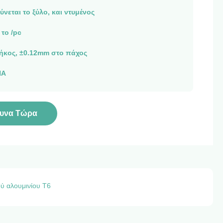
νεται το ξύλο, και ντυμένος
 το /pc
ήκος, ±0.12mm στο πάχος
ΝΑ
υνα Τώρα
ύ αλουμινίου T6