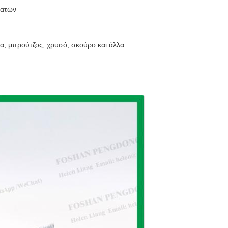
λατών
ια, μπρούτζος, χρυσό, σκούρο και άλλα