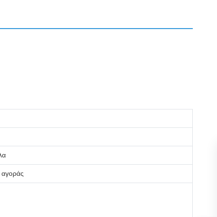
λα
ς αγοράς