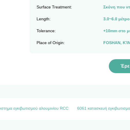
Surface Treatment:
Σκόνη που ντύ
Length:
3.0~6.0 μέτρο
Tolerance:
+10mm στο μ
Place of Origin:
FOSHAN, ΚΊ
Έρε
ύστημα εγκιβωτισμού αλουμινίου RCC
6061 κατασκευή εγκιβωτισμο