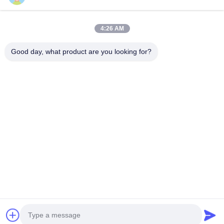
4:26 AM
Προσάρτηση αρχείων
Good day, what product are you looking for?
Επιλέξτε αρχεία
Μπορείτε να ανεβάσετε έως και 5 αρχεία και κάθε αρχείο
μεγέθους 10ΜB το μέγιστο
Υποβολή
Σπίτι
Προϊόντα
Βίντεο
Σχετικά με εμάς
περιοδεία στο εργοστάσιο
Έλεγχος ποιότητας
Επικοινωνήστε μαζί μας
Ειδήσεις
Υποθέσεις
© 2026 Foshan Pengdong Aluminum Co., Ltd.. All Rights Reserved.